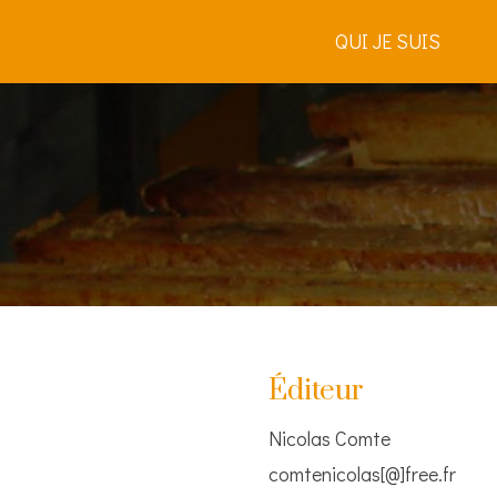
QUI JE SUIS
Éditeur
Nicolas Comte
comtenicolas[@]free.fr